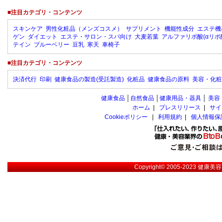
■注目カテゴリ・コンテンツ
スキンケア
男性化粧品（メンズコスメ）
サプリメント
機能性成分
エステ機
ゲン
ダイエット
エステ・サロン・スパ向け
大麦若葉
アルファリポ酸(αリポ
テイン
ブルーベリー
豆乳
寒天
車椅子
■注目カテゴリ・コンテンツ
決済代行
印刷
健康食品の製造(受託製造)
化粧品
健康食品の原料
美容・化粧
健康食品
│
自然食品
│
健康用品・器具
│
美容
ホーム
|
プレスリリース
|
サイ
Cookieポリシー
|
利用規約
|
個人情報保
Copyright© 2005-2023
健康美容