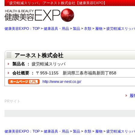
「疲労軽減スリッパ」:アーネスト株式会社【健康美容EXPO】
健康美容EXPO：TOP
>
健康器具・用品
>
製品
>
衣類
>
履物
>
疲労軽減スリッ
アーネスト株式会社
製品名 ：
疲労軽減スリッパ
会社概要 ：
〒959-1155 新潟県三条市福島新田丁858
http://www.ar-nest.co.jp/
履
PRサイト
健康美容EXPO：TOP
>
健康器具・用品
>
製品
>
衣類
>
履物
>
疲労軽減スリッ