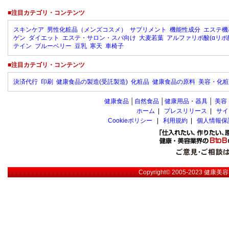
■注目カテゴリ・コンテンツ
スキンケア
男性化粧品（メンズコスメ）
サプリメント
機能性成分
エステ機
ゲン
ダイエット
エステ・サロン・スパ向け
大麦若葉
アルファリポ酸(αリポ
テイン
ブルーベリー
豆乳
寒天
車椅子
■注目カテゴリ・コンテンツ
決済代行
印刷
健康食品の製造(受託製造)
化粧品
健康食品の原料
美容・化粧
健康食品
│
自然食品
│
健康用品・器具
│
美容
ホーム
|
プレスリリース
|
サイ
Cookieポリシー
|
利用規約
|
個人情報保
Copyright© 2005-2023
健康美容