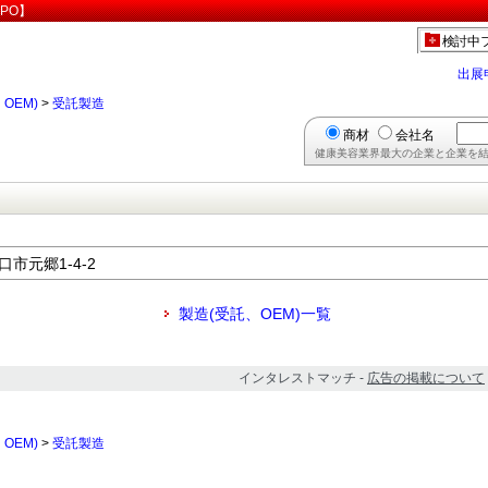
PO】
検討中
出展
OEM)
>
受託製造
商材
会社名
健康美容業界最大の企業と企業を結
口市元郷1-4-2
製造(受託、OEM)一覧
インタレストマッチ -
広告の掲載について
OEM)
>
受託製造