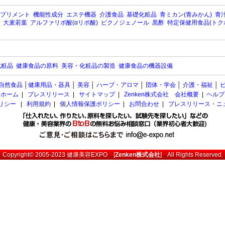
プリメント
機能性成分
エステ機器
介護食品
基礎化粧品
青ミカン(青みかん)
青汁
大麦若葉
アルファリポ酸(αリポ酸)
ピクノジェノール
黒酢
特定保健用食品(トク
化粧品
健康食品の原料
美容・化粧品の製造
健康食品の機器設備
自然食品
│
健康用品・器具
│
美容
│
ハーブ・アロマ
│
団体・学会
│
介護・福祉
│
ホーム
|
プレスリリース
|
サイトマップ
|
Zenken株式会社 会社概要
|
ヘルプ
ポリシー
|
利用規約
|
個人情報保護ポリシー
|
お問合わせ
|
プレスリリース・ニ
Copyright© 2005-2023
健康美容EXPO
[
Zenken株式会社
] All Rights Reserved.