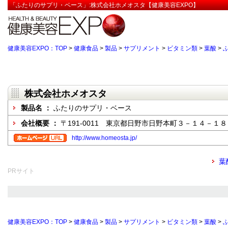
「ふたりのサプリ・ベース」:株式会社ホメオスタ【健康美容EXPO】
健康美容EXPO：TOP
>
健康食品
>
製品
>
サプリメント
>
ビタミン類
>
葉酸
>
株式会社ホメオスタ
製品名 ：
ふたりのサプリ・ベース
会社概要 ：
〒191-0011 東京都日野市日野本町３－１４－１８
http://www.homeosta.jp/
葉
PRサイト
健康美容EXPO：TOP
>
健康食品
>
製品
>
サプリメント
>
ビタミン類
>
葉酸
>