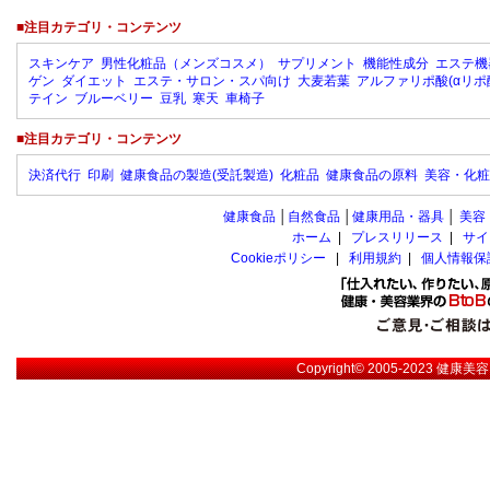
■注目カテゴリ・コンテンツ
スキンケア
男性化粧品（メンズコスメ）
サプリメント
機能性成分
エステ機
ゲン
ダイエット
エステ・サロン・スパ向け
大麦若葉
アルファリポ酸(αリポ
テイン
ブルーベリー
豆乳
寒天
車椅子
■注目カテゴリ・コンテンツ
決済代行
印刷
健康食品の製造(受託製造)
化粧品
健康食品の原料
美容・化粧
健康食品
│
自然食品
│
健康用品・器具
│
美容
ホーム
|
プレスリリース
|
サイ
Cookieポリシー
|
利用規約
|
個人情報保
Copyright© 2005-2023
健康美容