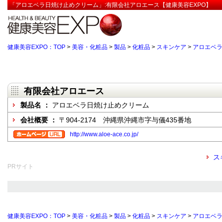
「アロエベラ日焼け止めクリーム」:有限会社アロエース【健康美容EXPO】
健康美容EXPO：TOP
>
美容・化粧品
>
製品
>
化粧品
>
スキンケア
>
アロエベ
有限会社アロエース
製品名 ：
アロエベラ日焼け止めクリーム
会社概要 ：
〒904-2174 沖縄県沖縄市字与儀435番地
http://www.aloe-ace.co.jp/
ス
PRサイト
健康美容EXPO：TOP
>
美容・化粧品
>
製品
>
化粧品
>
スキンケア
>
アロエベ