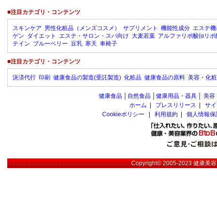
■注目カテゴリ・コンテンツ
スキンケア
男性化粧品（メンズコスメ）
サプリメント
機能性成分
エステ機
ゲン
ダイエット
エステ・サロン・スパ向け
大麦若葉
アルファリポ酸(αリポ
テイン
ブルーベリー
豆乳
寒天
車椅子
■注目カテゴリ・コンテンツ
決済代行
印刷
健康食品の製造(受託製造)
化粧品
健康食品の原料
美容・化粧
健康食品
│
自然食品
│
健康用品・器具
│
美容
ホーム
|
プレスリリース
|
サイ
Cookieポリシー
|
利用規約
|
個人情報保
Copyright© 2005-2023
健康美容