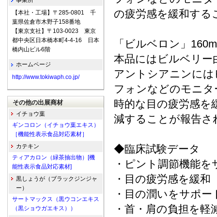
事業所
の疲労感を緩和する
【本社・工場】〒285-0801 千
葉県佐倉市木野子158番地
【東京支社】〒103-0023 東京
都中央区日本橋本町4-4-16 日本
「ビルベロン」160
橋内山ビル6階
本品にはビルベリー
ホームページ
アントシアニンには
http://www.tokiwaph.co.jp/
フォンなどのモニタ
時的な目の疲労感を
その他の出展商材
イチョウ葉
減することが報告さ
ギンコロン（イチョウ葉エキス）
［機能性表示食品対応素材］
カテキン
◆臨床試験データ 
ティアカロン（緑茶抽出物）[機
・ピント調節機能を
能性表示食品対応素材]
・目の疲労感を緩和
黒しょうが（ブラックジンジャ
ー）
・目の潤いをサポー
サートマックス（黒ウコンエキス
・首・肩の負担を軽
（黒ショウガエキス））