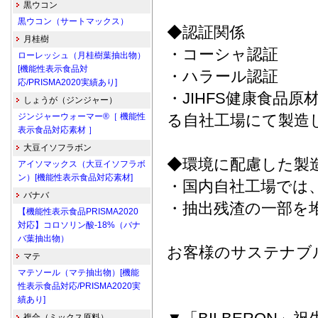
黒ウコン
黒ウコン（サートマックス）
◆認証関係
月桂樹
・コーシャ認証
ローレッシュ（月桂樹葉抽出物）
[機能性表示食品対
・ハラール認証
応/PRISMA2020実績あり]
・JIHFS健康食品原
しょうが（ジンジャー）
ジンジャーウォーマー®［ 機能性
る自社工場にて製造
表示食品対応素材 ］
大豆イソフラボン
◆環境に配慮した製
アイソマックス（大豆イソフラボ
ン）[機能性表示食品対応素材]
・国内自社工場では
バナバ
・抽出残渣の一部を
【機能性表示食品PRISMA2020
対応】コロソリン酸-18%（バナ
バ葉抽出物）
お客様のサステナブ
マテ
マテソール（マテ抽出物）[機能
性表示食品対応/PRISMA2020実
績あり]
複合（ミックス原料）