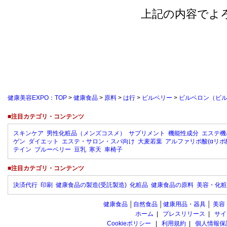
上記の内容でよ
健康美容EXPO：TOP
>
健康食品
>
原料
>
は行
>
ビルベリー
>
ビルベロン（ビル
■注目カテゴリ・コンテンツ
スキンケア
男性化粧品（メンズコスメ）
サプリメント
機能性成分
エステ機
ゲン
ダイエット
エステ・サロン・スパ向け
大麦若葉
アルファリポ酸(αリポ
テイン
ブルーベリー
豆乳
寒天
車椅子
■注目カテゴリ・コンテンツ
決済代行
印刷
健康食品の製造(受託製造)
化粧品
健康食品の原料
美容・化粧
健康食品
│
自然食品
│
健康用品・器具
│
美容
ホーム
|
プレスリリース
|
サイ
Cookieポリシー
|
利用規約
|
個人情報保