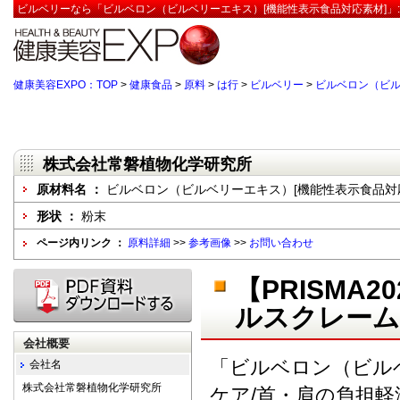
ビルベリーなら「ビルベロン（ビルベリーエキス）[機能性表示食品対応素材]」
健康美容EXPO：TOP
>
健康食品
>
原料
>
は行
>
ビルベリー
>
ビルベロン（ビル
株式会社常磐植物化学研究所
原材料名 ：
ビルベロン（ビルベリーエキス）[機能性表示食品対
形状 ：
粉末
ページ内リンク ：
原料詳細
>>
参考画像
>>
お問い合わせ
【PRISMA
ルスクレーム
会社概要
「ビルベロン（ビル
会社名
株式会社常磐植物化学研究所
ケア/首・肩の負担