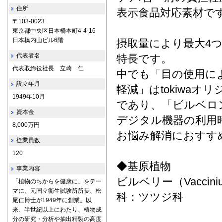
住所
表示食品対応素材で
〒103-0023
東京都中央区日本橋本町4-4-16
日本橋内山ビル6階
摂取量により最大4
代表者名
特長です。
代表取締役社長 立崎 仁
中でも「目の使用に
設立年月
軽減」はtokiwa
1949年10月
であり、「ビルベロ
資本金
デジタル機器の利用
8,000万円
お悩み解消におすす
従業員数
120
◆基原植物
事業内容
ビルベリー（Vaccinium 
「植物のちからを健康に」をテー
マに、元国立衛生試験所所長、松
科：ツツジ科
尾仁博士が1949年に創業。以
来、半世紀以上にわたり、植物成
分の研究・分析や抽出精製の高度