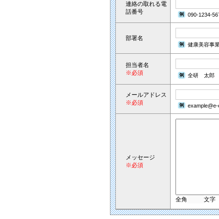
連絡の取れる電
話番号
090-1234-56
部署名
健康美容事
担当者名
※必須
全研 太郎
メールアドレス
※必須
example@e-e
メッセージ
※必須
全角
文字