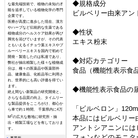
◆規格成分
な最先端技術で、植物の未知の才
能を追求している植物化学の専門
ビルベリー由来アン
企業です。
医療が高度に進歩した現在、漢方
やハーブなど伝統的な生薬である
◆性状
植物成分のヘルスケア効果が再び
脚光を浴びていますが、その代表
エキス粉末
ともいえるイチョウ葉エキスやブ
ルーベリーエキスを国内で初めて
開発・製造したのは私達であり、
◆対応カテゴリー
弊社が抽出精製した様々な植物成
分は、種々の医薬品や医薬部外
食品（機能性表示食
品、健康食品、化粧品等に利用さ
れ、世界的にも高い評価を得てい
ます。
◆機能性表示食品の
絶え間ない新製品の研究開発と、
さらなる品質の向上、タイムリー
な製品提供をこころがけ、都心か
「ビルベロン」120m
ら車で約１時間、 千葉県内に4万
2
本品にはビルベリー
M
の広大な敷地に研究所・抽
出・精製工場などを有しておりま
アントシアニンには
す。
フォンなどのモニタ