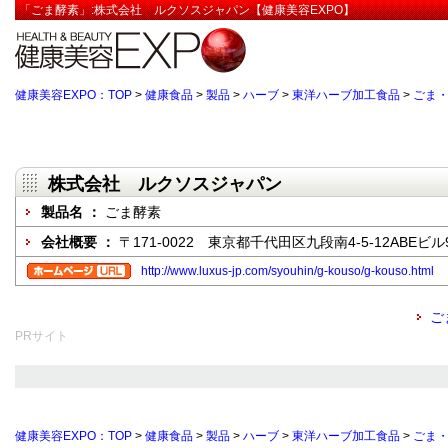
「ごま酵素」:株式会社 ルクソスジャパン【健康美容EXPO】
健康美容EXPO：TOP
>
健康食品
>
製品
>
ハーブ
>
東洋ハーブ加工食品
>
ごま
株式会社 ルクソスジャパン
製品名 ：
ごま酵素
会社概要 ：
〒171-0022 東京都千代田区九段南4-5-12ABEビル
http://www.luxus-jp.com/syouhin/g-kouso/g-kouso.html
ご
PRサイト
健康美容EXPO：TOP
>
健康食品
>
製品
>
ハーブ
>
東洋ハーブ加工食品
>
ごま