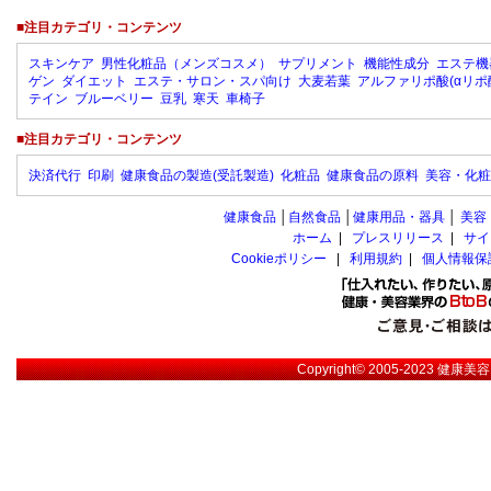
■注目カテゴリ・コンテンツ
スキンケア
男性化粧品（メンズコスメ）
サプリメント
機能性成分
エステ機
ゲン
ダイエット
エステ・サロン・スパ向け
大麦若葉
アルファリポ酸(αリポ
テイン
ブルーベリー
豆乳
寒天
車椅子
■注目カテゴリ・コンテンツ
決済代行
印刷
健康食品の製造(受託製造)
化粧品
健康食品の原料
美容・化粧
健康食品
│
自然食品
│
健康用品・器具
│
美容
ホーム
|
プレスリリース
|
サイ
Cookieポリシー
|
利用規約
|
個人情報保
Copyright© 2005-2023
健康美容