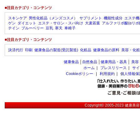
■注目カテゴリ・コンテンツ
スキンケア
男性化粧品（メンズコスメ）
サプリメント
機能性成分
エステ機
ゲン
ダイエット
エステ・サロン・スパ向け
大麦若葉
アルファリポ酸(αリポ
テイン
ブルーベリー
豆乳
寒天
車椅子
■注目カテゴリ・コンテンツ
決済代行
印刷
健康食品の製造(受託製造)
化粧品
健康食品の原料
美容・化粧
健康食品
│
自然食品
│
健康用品・器具
│
美容
ホーム
|
プレスリリース
|
サイ
Cookieポリシー
|
利用規約
|
個人情報保
Copyright© 2005-2023
健康美容