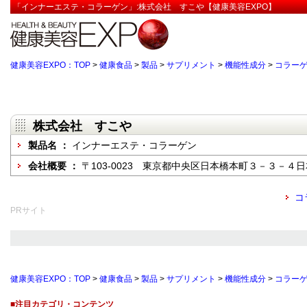
「インナーエステ・コラーゲン」:株式会社 すこや【健康美容EXPO】
健康美容EXPO：TOP
>
健康食品
>
製品
>
サプリメント
>
機能性成分
>
コラー
株式会社 すこや
製品名 ：
インナーエステ・コラーゲン
会社概要 ：
〒103-0023 東京都中央区日本橋本町３－３－４
コ
PRサイト
健康美容EXPO：TOP
>
健康食品
>
製品
>
サプリメント
>
機能性成分
>
コラー
■注目カテゴリ・コンテンツ