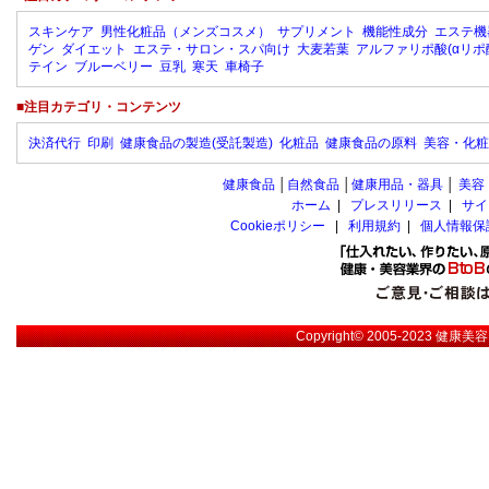
スキンケア
男性化粧品（メンズコスメ）
サプリメント
機能性成分
エステ機
ゲン
ダイエット
エステ・サロン・スパ向け
大麦若葉
アルファリポ酸(αリポ
テイン
ブルーベリー
豆乳
寒天
車椅子
■注目カテゴリ・コンテンツ
決済代行
印刷
健康食品の製造(受託製造)
化粧品
健康食品の原料
美容・化粧
健康食品
│
自然食品
│
健康用品・器具
│
美容
ホーム
|
プレスリリース
|
サイ
Cookieポリシー
|
利用規約
|
個人情報保
Copyright© 2005-2023
健康美容