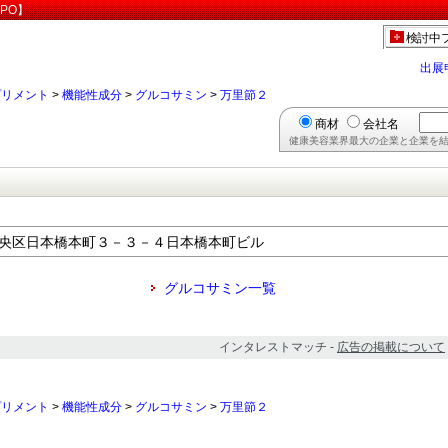
PO】
検討中
出展
プリメント
>
機能性成分
>
グルコサミン
>
万里節２
商材
会社名
健康美容業界最大の企業と企業を結
京都中央区日本橋本町３－３－４日本橋本町ビル
グルコサミン一覧
インタレストマッチ -
広告の掲載について
プリメント
>
機能性成分
>
グルコサミン
>
万里節２