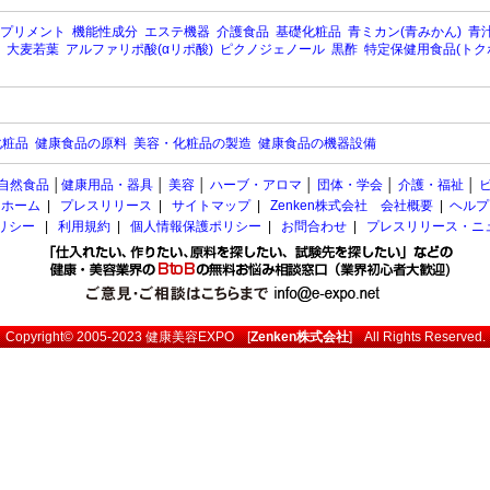
プリメント
機能性成分
エステ機器
介護食品
基礎化粧品
青ミカン(青みかん)
青汁
大麦若葉
アルファリポ酸(αリポ酸)
ピクノジェノール
黒酢
特定保健用食品(トク
化粧品
健康食品の原料
美容・化粧品の製造
健康食品の機器設備
自然食品
│
健康用品・器具
│
美容
│
ハーブ・アロマ
│
団体・学会
│
介護・福祉
│
ホーム
|
プレスリリース
|
サイトマップ
|
Zenken株式会社 会社概要
|
ヘルプ
ポリシー
|
利用規約
|
個人情報保護ポリシー
|
お問合わせ
|
プレスリリース・ニ
Copyright© 2005-2023
健康美容EXPO
[
Zenken株式会社
] All Rights Reserved.