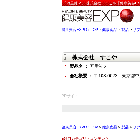
「万里節２」:株式会社 すこや【健康美容EX
健康美容EXPO：TOP
>
健康食品
>
製品
>
サ
株式会社 すこや
製品名 ：
万里節２
会社概要 ：
〒103-0023 東
PRサイト
健康美容EXPO：TOP
>
健康食品
>
製品
>
サ
■注目カテゴリ・コンテンツ