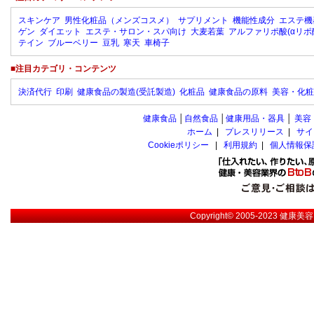
スキンケア
男性化粧品（メンズコスメ）
サプリメント
機能性成分
エステ機
ゲン
ダイエット
エステ・サロン・スパ向け
大麦若葉
アルファリポ酸(αリポ
テイン
ブルーベリー
豆乳
寒天
車椅子
■注目カテゴリ・コンテンツ
決済代行
印刷
健康食品の製造(受託製造)
化粧品
健康食品の原料
美容・化粧
健康食品
│
自然食品
│
健康用品・器具
│
美容
ホーム
|
プレスリリース
|
サイ
Cookieポリシー
|
利用規約
|
個人情報保
Copyright© 2005-2023
健康美容