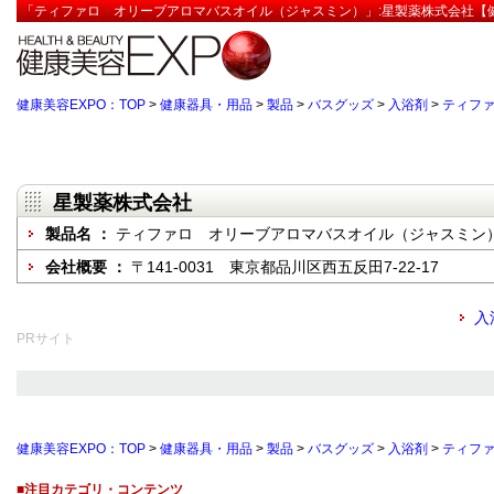
「ティファロ オリーブアロマバスオイル（ジャスミン）」:星製薬株式会社【健
健康美容EXPO：TOP
>
健康器具・用品
>
製品
>
バスグッズ
>
入浴剤
>
ティフ
星製薬株式会社
製品名 ：
ティファロ オリーブアロマバスオイル（ジャスミン
会社概要 ：
〒141-0031 東京都品川区西五反田7-22-17
入
PRサイト
健康美容EXPO：TOP
>
健康器具・用品
>
製品
>
バスグッズ
>
入浴剤
>
ティフ
■注目カテゴリ・コンテンツ