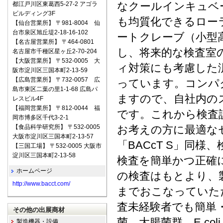
なクールインキュベ
都江戸川区東葛西5-27-2 アゴラ
ビルディング3F
も均質化できるロー
【仙台営業所】 〒981-8004 仙
台市泉区旭丘堤2-18-16-102
ートクレーブ（小型
【名古屋営業所】 〒464-0801
し、将来的な検査室
名古屋市千種区星ヶ丘2-70-204
【大阪営業所】 〒532-0005 大
ィ対策にも考慮した
阪市淀川区三国本町2-13-59
【広島営業所】 〒732-0057 広
っています。コンパ
島市東区二葉の里1-1-68 広島パ
ますので、自社内の
レスビル4F
【福岡営業所】 〒812-0044 福
です。これから検査
岡市博多区千代3-2-1
【食品科学研究所】 〒532-0005
お考えの方に最適なセ
大阪市淀川区三国本町2-13-57
「BACcT S」同
【三国工場】 〒532-0005 大阪市
淀川区三国本町2-13-58
検査を簡単かつ正確
ホームページ
の検査はもとより、
http://www.bacct.com/
までおこなっていた
査未経験者でも簡単
その他の出展商材
菌、大腸菌群、E.c
製造機器・設備