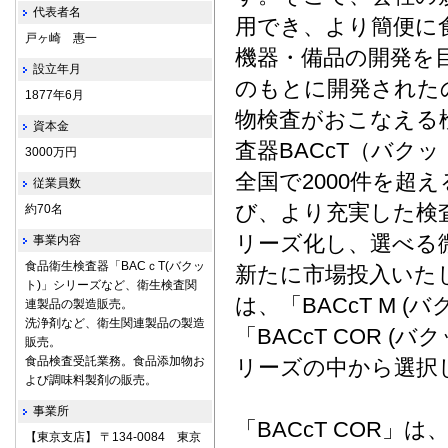
代表者名
用でき、より簡便に
戸ヶ崎 惠一
機器・備品の開発を
設立年月
のもとに開発された
1877年6月
物検査がおこなえる
資本金
査器BACcT（バク
3000万円
全国で2000件を
従業員数
び、より充実した検
約70名
リーズ化し、選べる微
事業内容
食品衛生検査器「BACｃT(バクッ
新たに市場投入いたし
ト)」シリーズなど、衛生検査関
は、「BACcT M (
連製品の製造販売。
洗浄剤など、衛生関連製品の製造
「BACcT COR 
販売。
食品検査受託業務。食品添加物お
リーズの中から選択
よび調味料製剤の販売。
事業所
「BACcT COR
【東京支店】 〒134-0084 東京