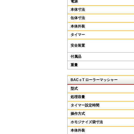
電源
本体寸法
缶体寸法
本体外装
タイマー
安全装置
付属品
重量
BACｃT ローラーマッシャー
型式
処理容量
タイマー設定時間
操作方式
ホモジナイズ袋寸法
本体外装