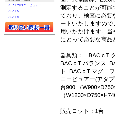
BACcT コロニービュアー
測定することが可能
BACcT S
ており、検査に必要
BACcT M
ートいたしますので
用いただけます。当
にとって必要な商品
器具類： BACｃT 
BACｃT バランス, 
ト, BACｃT マグニ
ニービュアー(アダプタ
台900 （W900×D750
（W1200×D750×H74
販売ロット：1台