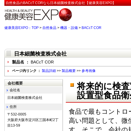
自然食品のBACcT CORなら日本細菌検査株式会社【健康美容EXPO】
健康美容EXPO：TOP
>
自然食品
>
機器・設備
>
BACcT COR
日本細菌検査株式会社
製品名 ：
BACcT COR
ページ内リンク ：
製品詳細
>>
製品概要
>>
参考画像
会社概要
将来的に検査
会社名
設置型食品衛
日本細菌検査株式会社
住所
食品で最もコントロ
〒532-0005
高い問題として、微
大阪府大阪市淀川区三国本町2丁
目13-59
す。そこで、会社の