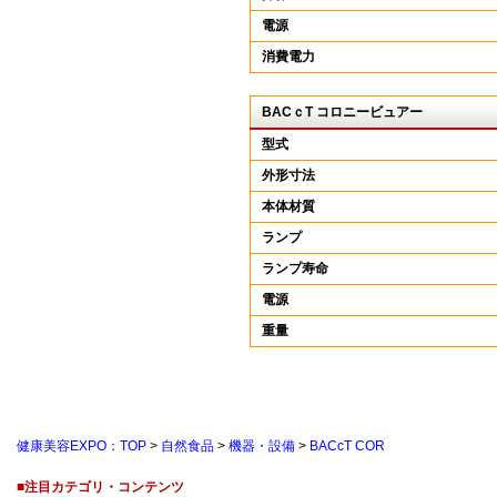
電源
消費電力
BACｃT コロニービュアー
型式
外形寸法
本体材質
ランプ
ランプ寿命
電源
重量
健康美容EXPO：TOP
>
自然食品
>
機器・設備
>
BACcT COR
■注目カテゴリ・コンテンツ