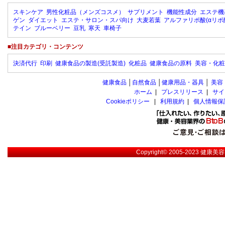
スキンケア
男性化粧品（メンズコスメ）
サプリメント
機能性成分
エステ機
ゲン
ダイエット
エステ・サロン・スパ向け
大麦若葉
アルファリポ酸(αリポ
テイン
ブルーベリー
豆乳
寒天
車椅子
■注目カテゴリ・コンテンツ
決済代行
印刷
健康食品の製造(受託製造)
化粧品
健康食品の原料
美容・化粧
健康食品
│
自然食品
│
健康用品・器具
│
美容
ホーム
|
プレスリリース
|
サイ
Cookieポリシー
|
利用規約
|
個人情報保
Copyright© 2005-2023
健康美容