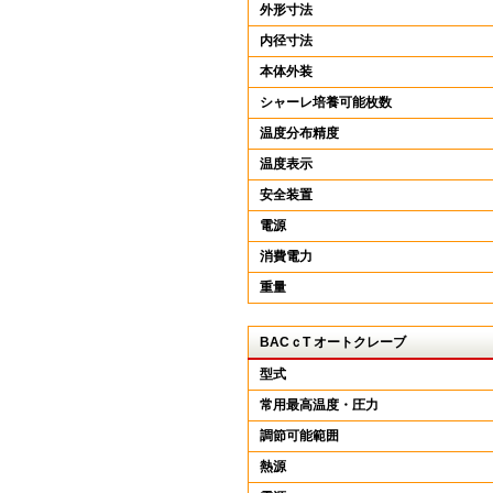
外形寸法
内径寸法
本体外装
シャーレ培養可能枚数
温度分布精度
温度表示
安全装置
電源
消費電力
重量
BACｃT オートクレーブ
型式
常用最高温度・圧力
調節可能範囲
熱源