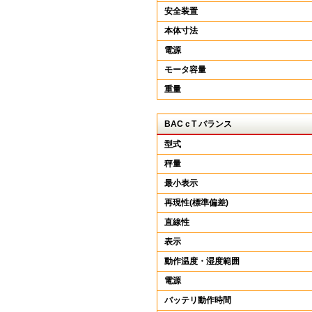
安全装置
本体寸法
電源
モータ容量
重量
BACｃT バランス
型式
秤量
最小表示
再現性(標準偏差)
直線性
表示
動作温度・湿度範囲
電源
バッテリ動作時間