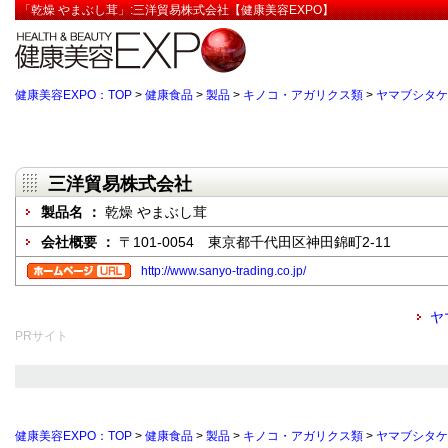
「乾燥 やまぶし茸」:三洋貿易株式会社【健康美容EXPO】
健康美容EXPO：TOP
>
健康食品
>
製品
>
キノコ・アガリクス類
>
ヤマブシタケ
三洋貿易株式会社
製品名 ：
乾燥 やまぶし茸
会社概要 ：
〒101-0054 東京都千代田区神田錦町2-11
http://www.sanyo-trading.co.jp/
ヤ
PRサイト
健康美容EXPO：TOP
>
健康食品
>
製品
>
キノコ・アガリクス類
>
ヤマブシタケ