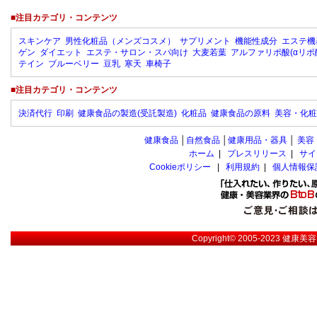
■注目カテゴリ・コンテンツ
スキンケア
男性化粧品（メンズコスメ）
サプリメント
機能性成分
エステ機
ゲン
ダイエット
エステ・サロン・スパ向け
大麦若葉
アルファリポ酸(αリポ
テイン
ブルーベリー
豆乳
寒天
車椅子
■注目カテゴリ・コンテンツ
決済代行
印刷
健康食品の製造(受託製造)
化粧品
健康食品の原料
美容・化粧
健康食品
│
自然食品
│
健康用品・器具
│
美容
ホーム
|
プレスリリース
|
サイ
Cookieポリシー
|
利用規約
|
個人情報保
Copyright© 2005-2023
健康美容