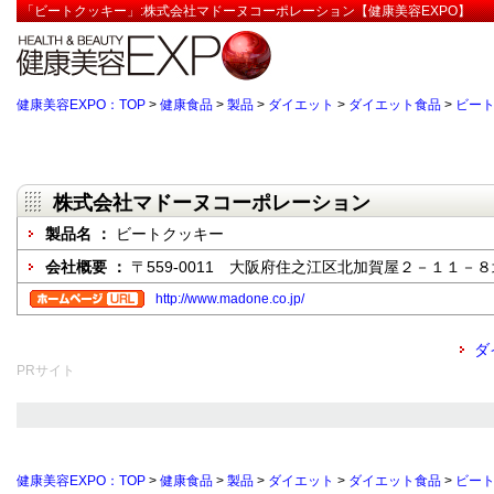
「ビートクッキー」:株式会社マドーヌコーポレーション【健康美容EXPO】
健康美容EXPO：TOP
>
健康食品
>
製品
>
ダイエット
>
ダイエット食品
>
ビー
株式会社マドーヌコーポレーション
製品名 ：
ビートクッキー
会社概要 ：
〒559-0011 大阪府住之江区北加賀屋２－１１－
http://www.madone.co.jp/
ダ
PRサイト
健康美容EXPO：TOP
>
健康食品
>
製品
>
ダイエット
>
ダイエット食品
>
ビー