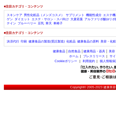
■注目カテゴリ・コンテンツ
スキンケア
男性化粧品（メンズコスメ）
サプリメント
機能性成分
エステ機
ゲン
ダイエット
エステ・サロン・スパ向け
大麦若葉
アルファリポ酸(αリポ
テイン
ブルーベリー
豆乳
寒天
車椅子
■注目カテゴリ・コンテンツ
決済代行
印刷
健康食品の製造(受託製造)
化粧品
健康食品の原料
美容・化粧
健康食品
│
自然食品
│
健康用品・器具
│
美容
ホーム
|
プレスリリース
|
サイ
Cookieポリシー
|
利用規約
|
個人情報保
Copyright© 2005-2023
健康美容