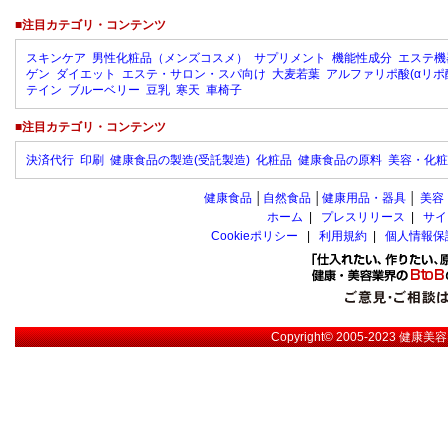
■注目カテゴリ・コンテンツ
スキンケア
男性化粧品（メンズコスメ）
サプリメント
機能性成分
エステ機
ゲン
ダイエット
エステ・サロン・スパ向け
大麦若葉
アルファリポ酸(αリポ
テイン
ブルーベリー
豆乳
寒天
車椅子
■注目カテゴリ・コンテンツ
決済代行
印刷
健康食品の製造(受託製造)
化粧品
健康食品の原料
美容・化粧
健康食品
│
自然食品
│
健康用品・器具
│
美容
ホーム
|
プレスリリース
|
サイ
Cookieポリシー
|
利用規約
|
個人情報保
Copyright© 2005-2023
健康美容