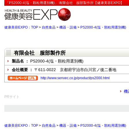
「PS2000-4(塩・顆粒用選別機)」:有限会社 服部製作所【健康美容EXPO】
健康美容EXPO：TOP
>
自然食品
>
機器・設備
>
PS2000-4(塩・顆粒用選別機)
有限会社 服部製作所
製品名 ：
PS2000-4(塩・顆粒用選別機)
会社概要 ：
〒611-0022 京都府宇治市白川宮ノ後二番地
http://www.senvec.co.jp/product/ps2000.html
機
PRサイト
健康美容EXPO：TOP
>
自然食品
>
機器・設備
>
PS2000-4(塩・顆粒用選別機)