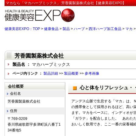
マカなら「マカハーブミックス」:芳香園製薬株式会社【健康美容EXPO】
健康美容EXPO：TOP
>
健康食品
>
製品
>
ハーブ
>
西洋ハーブ加工食品
>
マカ
芳香園製薬株式会社
製品名 ：
マカハーブミックス
ページ内リンク ：
製品詳細
>>
製品概要
>>
参考画像
会社概要
心と体をリフレッシュ・
会社名
アンデス山脈で生息する「マカ」は、
芳香園製薬株式会社
の携帯食として採用されるほど、高い
住所
ます。マカをベースに、インディオが
「ガラナ」を配合しました。 あわた
〒769-0209
おいしく飲用でき、ここ一番の栄養補
香川県綾歌郡宇多津町浜八番丁1
34番地5