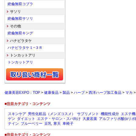
絶倫無双コブラ
サソリ
絶倫無双サソリ
その他
絶倫無双キング
ハナビラタケ
ハナビラタケ１−３Ｒ
トンカットアリ
トンカットアリ
健康美容EXPO：TOP
>
健康食品
>
製品
>
ハーブ
>
西洋ハーブ加工食品
>
マカ
■注目カテゴリ・コンテンツ
スキンケア
男性化粧品（メンズコスメ）
サプリメント
機能性成分
エステ機
ゲン
ダイエット
エステ・サロン・スパ向け
大麦若葉
アルファリポ酸(αリポ
テイン
ブルーベリー
豆乳
寒天
車椅子
■注目カテゴリ・コンテンツ