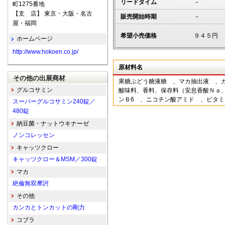
リードタイム
－
町1275番地
【支 店】 東京・大阪・名古
販売開始時期
－
屋・福岡
希望小売価格
９４５円
ホームページ
http://www.hokoen.co.jp/
原材料名
その他の出展商材
果糖ぶどう糖液糖 、マカ抽出液 、ガ
グルコサミン
酸味料、香料、保存料（安息香酸Ｎａ
ンＢ6 、ニコチン酸アミド 、ビタ
スーパーグルコサミン240錠／
480錠
納豆菌・ナットウキナーゼ
ノンコレッセン
キャッツクロー
キャッツクロー＆MSM／300錠
マカ
絶倫無双摩訶
その他
カンカとトンカットの剛力
コブラ