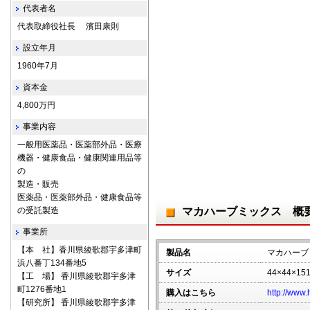
代表者名
代表取締役社長 濱田康則
設立年月
1960年7月
資本金
4,800万円
事業内容
一般用医薬品・医薬部外品・医療
機器・健康食品・健康関連用品等
の
製造・販売
医薬品・医薬部外品・健康食品等
の受託製造
マカハーブミックス 概
事業所
【本 社】香川県綾歌郡宇多津町
製品名
マカハーブ
浜八番丁134番地5
サイズ
44×44×15
【工 場】 香川県綾歌郡宇多津
町1276番地1
購入はこちら
http://www.
【研究所】 香川県綾歌郡宇多津