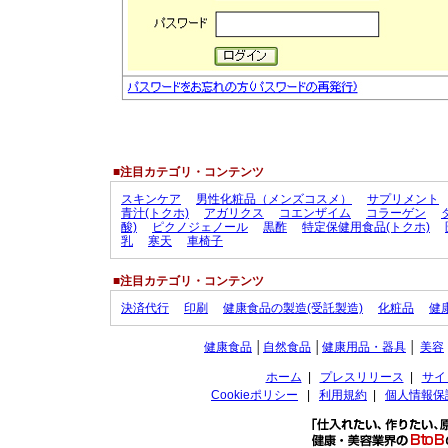
■注目カテゴリ・コンテンツ
スキンケア
男性化粧品（メンズコスメ）
サプリメント
青汁(トクホ)
アガリクス
コエンザイム
コラーゲン
酸)
ピクノジェノール
黒酢
特定保健用食品(トクホ)
乳
寒天
車椅子
■注目カテゴリ・コンテンツ
決済代行
印刷
健康食品の製造(受託製造)
化粧品
健
健康食品
│
自然食品
│
健康用品・器具
│
美容
ホーム
|
プレスリリース
|
サイ
Cookieポリシー
|
利用規約
|
個人情報保