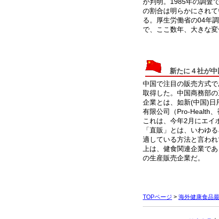
が判明。1985年の調査
の割合は明らかにされて
る。厚生労働省の04年調
で、ここ数年、大きな変
新たに４社が中国
中国で注目の販売方式で
取得した。中国商務部の
企業とは、如新(中国)日
有限公司（Pro-Hea
これは、今年2月にエイ
「直販」とは、いわゆる
適している方法と言われ
上は、健食関連企業であ
の生産販売企業だ。
TOPページ
>
海外健康食品