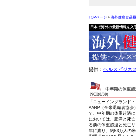
TOPページ
>
海外健康食品
日本で海外の最新情報を入
提供：
ヘルスビジネ
中年期の体重超
NCI(8/30)
「ニューイングランド・
AARP（全米退職者協会
て、中年期の体重超過に
においては、肥満と死亡
る前の体重超過と死亡リス
年に渡り、約53万人の