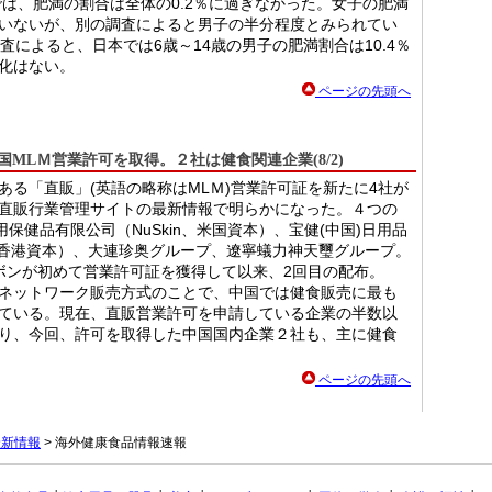
では、肥満の割合は全体の0.2％に過ぎなかった。女子の肥満
いないが、別の調査によると男子の半分程度とみられてい
査によると、日本では6歳～14歳の男子の肥満割合は10.4％
化はない。
ページの先頭へ
MLＭ営業許可を取得。２社は健食関連企業(8/2)
ある「直販」(英語の略称はMLＭ)営業許可証を新たに4社が
直販行業管理サイトの最新情報で明らかになった。４つの
用保健品有限公司（NuSkin、米国資本）、宝健(中国)日用品
lth、香港資本）、大連珍奥グループ、遼寧蟻力神天璽グループ。
ボンが初めて営業許可証を獲得して以来、2回目の配布。
ネットワーク販売方式のことで、中国では健食販売に最も
ている。現在、直販営業許可を申請している企業の半数以
り、今回、許可を取得した中国国内企業２社も、主に健食
ページの先頭へ
最新情報
> 海外健康食品情報速報