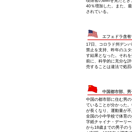
喫煙者のBMIを見たと
40％増加した。また、
されている。
エフェドラ含有サプ
17日、コロラド州デン
禁止を支持、昨年のユタ
す結果となった。それを受
前に、科学的に充分な評
売することは違法で処罰
中国都市部、男子4人
中国の都市部に住む男の子
ていることが分かった。
が長くなり、運動量が不
全国の小中学校で体育の
字紙チャイナ・デーリー
から18歳までの男子の