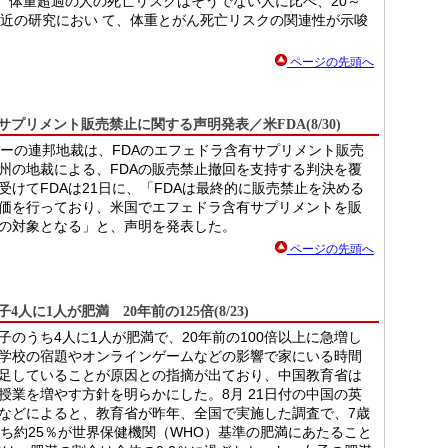
き、体重超過の人の死亡リスクはそうでない人に比べ、20～
最近の研究におい て、体重とがん死亡リスクの関連性が示唆
ページの先頭へ
リメント販売禁止に関する声明発表／米FDA(8/30)
バーの連邦地裁は、FDAのエフェドラ含有サプリメント販売
州の地裁による、FDAの販売禁止撤回を支持する判決を覆
けてFDAは21日に、「FDAは最終的に販売禁止を決める
価を行っており、米国でエフェドラ含有サプリメントを販
の対象となる」と、声明を発表した。
ページの先頭へ
に1人が肥満 20年前の125倍(8/23)
のうち4人に1人が肥満で、20年前の100倍以上に急増し
学校の宿題やオンラインゲームなどの影響で家にいる時間
足していることが原因との指摘が出ており、中国教育省は
授業を増やす方針を明らかにした。8月 21日付の中国の英
などによると、教育省が昨年、全国で実施した調査で、7歳
うち約25％が世界保健機関（WHO）基準の肥満にあたること