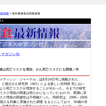
最新情報
> 海外健康食品情報速報
手！
スマガジン社
過は死亡リスクを増加、がん死亡リスクにも関連／米
メディシン・ジャーナル」誌8月24日号に掲載された、
）と国立がん研究所（NCI）による新しい共同研 究におい
より死亡リスクが増加することが分かった。今までの研究
リスク増加の関連は明らかになっていたもの の、肥満に至
ク増加の関連性は不明確だった。同研究は、1995～2005
米国人を対象に実施された調査 をもとにしており、50歳の非