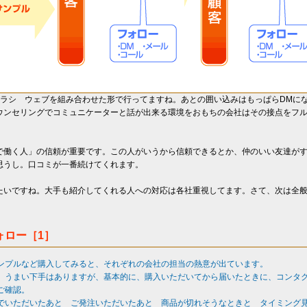
チラシ ウェブを組み合わせた形で行ってますね。あとの囲い込みはもっぱらDMに
ウンセリングでコミュニケーターと話が出来る環境をおもちの会社はその接点をフ
で働く人」の信頼が重要です。この人がいうから信頼できるとか、仲のいい友達が
思うし。口コミが一番続けてくれます。
たいですね。大手も紹介してくれる人への対応は各社重視してます。さて、次は全
。
ォロー［1］
ンプルなど購入してみると、それぞれの会社の担当の熱意が出ています。
、うまい下手はありますが、基本的に、購入いただいてから届いたときに、コンタ
ご確認。
でいただいたあと ご発注いただいたあと 商品が切れそうなときと タイミング