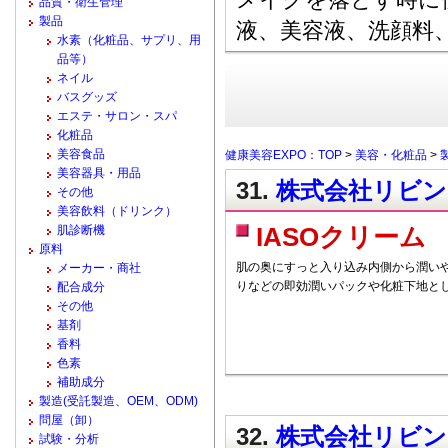
品質・衛生管理
製品
液、美容液、洗顔料
水素（化粧品、サプリ、用
品等）
ネイル
バスグッズ
エステ・サロン・スパ
化粧品
美容食品
健康美容EXPO：TOP
>
美容・化粧品
>
美容器具・用品
31.
株式会社リビング
その他
美容飲料（ドリンク）
肌診断機
IASOクリーム
原料
肌の奥にすっと入り込み内側から潤い
メーカー・商社
りなどの即効潤いパックや化粧下地と
配合成分
その他
基剤
香料
色素
補助成分
製造(受託製造、OEM、ODM)
問屋（卸）
32.
株式会社リビング
試験・分析