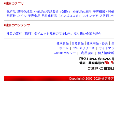
■注目カテゴリ
化粧品
基礎化粧品
化粧品の受託製造（OEM）
化粧品の原料
美容機器・設
形石鹸
ネイル
美容食品
男性化粧品（メンズコスメ）
スキンケア
入浴剤
ボ
■注目のコンテンツ
注目の素材（原料）ダイエット素材の市場動向、取り扱い企業を紹介
健康食品
│
自然食品
│
健康用品・器具
│
ホーム
|
プレスリリース
|
サイトマ
Cookieポリシー
|
利用規約
|
個人情報保
Copyright© 2005-2026
健康美容