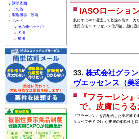
講演依頼
IASOローショ
その他
製造機器・設備
肌にすばやく浸透して乾燥を防ぎ、カサ
ペット
使用方法＞ エッセンス使用後、顔に直
その他ペット用
犬用
猫用
33.
株式会社グラン
ヴエッセンス（美
『フラーレン』
で、皮膚にうる
『フラーレン』を高配合した美容液です
リゴペプチド-24」が皮膚の柔軟性を