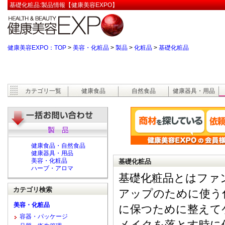
基礎化粧品:製品情報【健康美容EXPO】
健康美容EXPO：TOP
>
美容・化粧品
>
製品
>
化粧品
>
基礎化粧品
カテゴリ一覧
健康食品
自然食品
健康器具・用品
健康食品・自然食品
健康器具・用品
美容・化粧品
基礎化粧品
ハーブ・アロマ
基礎化粧品とはファ
カテゴリ検索
アップのために使う
美容・化粧品
に保つために整えて
容器・パッケージ
メイクを落とす時に